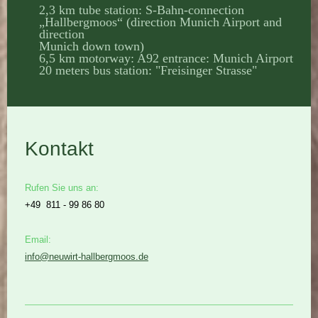
2,3 km tube station: S-Bahn-connection
„Hallbergmoos“ (direction Munich Airport and
direction
Munich down town)
6,5 km motorway: A92 entrance: Munich Airport
20 meters bus station: "Freisinger Strasse"
Kontakt
Rufen Sie uns an:
+49 811 - 99 86 80
Email:
info@neuwirt-hallbergmoos.de